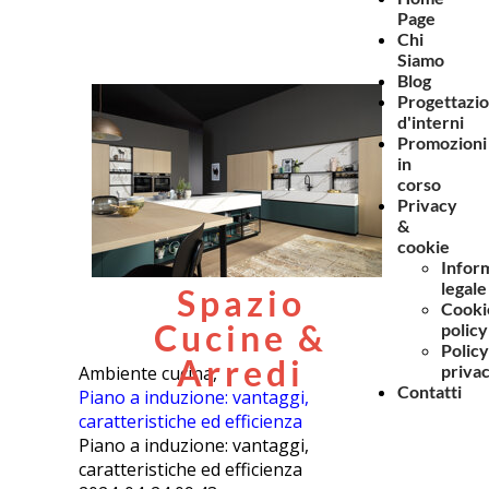
Page
Chi
Siamo
Blog
Progettazi
d'interni
Promozioni
in
corso
Privacy
&
cookie
Infor
legale
Spazio
Cooki
Cucine &
policy
Policy
Arredi
priva
Ambiente cucina,
Contatti
Piano a induzione: vantaggi,
caratteristiche ed efficienza
Piano a induzione: vantaggi,
caratteristiche ed efficienza