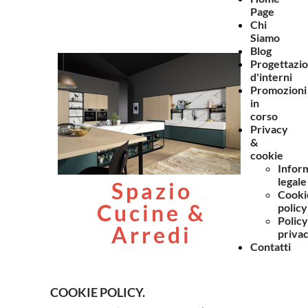
Page
Chi
Siamo
Blog
Progettazi
d'interni
Promozioni
in
corso
Privacy
&
cookie
Infor
legale
Spazio
Cooki
Cucine &
policy
Policy
Arredi
priva
Contatti
COOKIE POLICY.