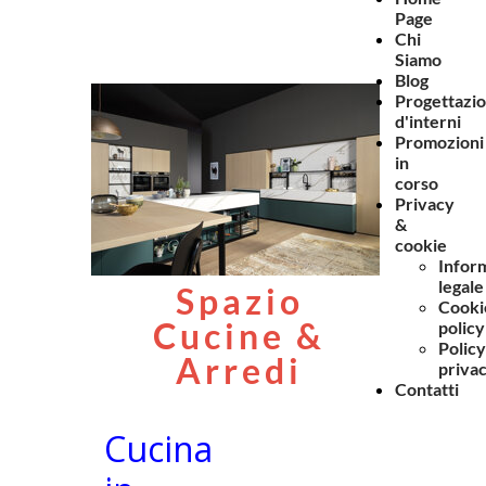
Page
Chi
Siamo
Blog
Progettazi
d'interni
Promozioni
in
corso
Privacy
&
cookie
Infor
legale
Spazio
Cooki
Cucine &
policy
Policy
Arredi
priva
Contatti
Cucina