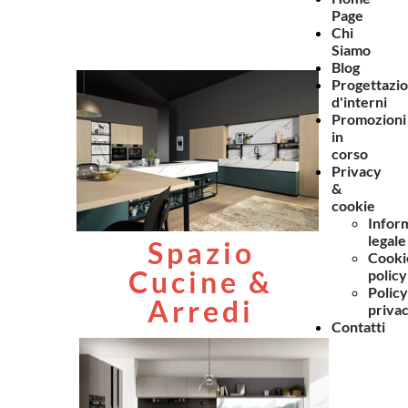
Page
Chi
Siamo
Blog
Progettazi
d'interni
Promozioni
in
corso
Privacy
&
cookie
Infor
legale
Spazio
Cooki
Cucine &
policy
Policy
Arredi
priva
Contatti