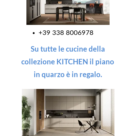
+39 338 8006978
S
u tutte le cucine della
collezione KITCHEN il piano
in quarzo è in regalo.