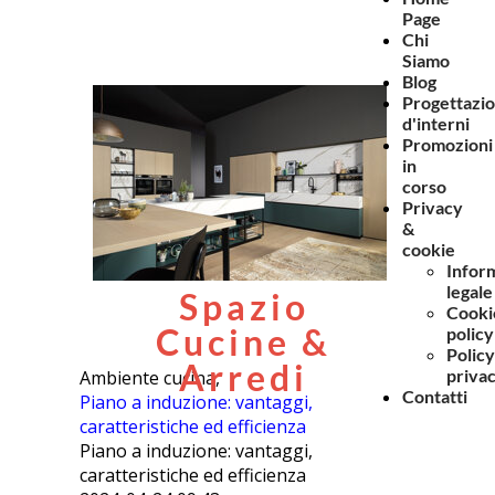
Page
Chi
Siamo
Blog
Progettazi
d'interni
Promozioni
in
corso
Privacy
&
cookie
Infor
legale
Spazio
Cooki
Cucine &
policy
Policy
Arredi
priva
Ambiente cucina,
Contatti
Piano a induzione: vantaggi,
caratteristiche ed efficienza
Piano a induzione: vantaggi,
caratteristiche ed efficienza