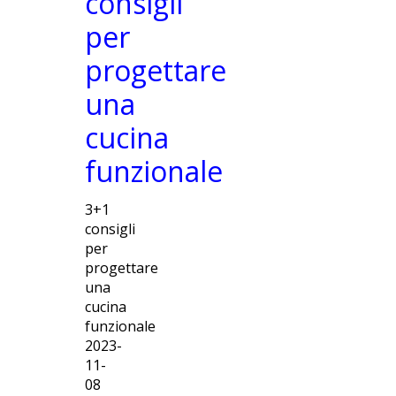
consigli
per
progettare
una
cucina
funzionale
3+1
consigli
per
progettare
una
cucina
funzionale
2023-
11-
08