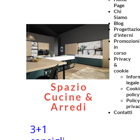
Page
Chi
Siamo
Blog
Progettazi
d'interni
Promozioni
in
corso
Privacy
&
cookie
Infor
legale
Spazio
Cooki
Cucine &
policy
Policy
Arredi
priva
Contatti
3+1