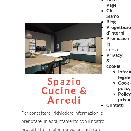
Page
Chi
Siamo
Blog
Progettazi
d'interni
Promozioni
in
corso
Privacy
&
cookie
Infor
legale
Spazio
Cooki
Cucine &
policy
Policy
Arredi
priva
Contatti
Per contattarci, richiedere informazioni o
prenotare un appuntamento con il nostro
progettista , telefona, invia un sms o un