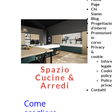
Page
Chi
Siamo
Blog
Progettazi
d'interni
Promozioni
in
corso
Privacy
&
cookie
Infor
legale
Spazio
Cooki
Cucine &
policy
Policy
Arredi
priva
Contatti
Come