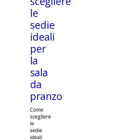
scegliere
le
sedie
ideali
per
la
sala
da
pranzo
Come
scegliere
le
sedie
ideali