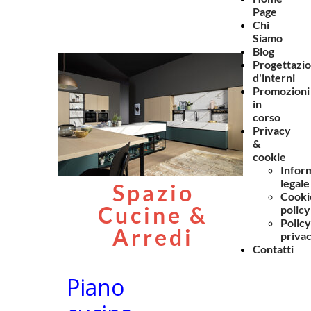
Page
Chi
Siamo
Blog
Progettazi
d'interni
Promozioni
in
corso
Privacy
&
cookie
Infor
legale
Spazio
Cooki
Cucine &
policy
Policy
Arredi
priva
Contatti
Piano