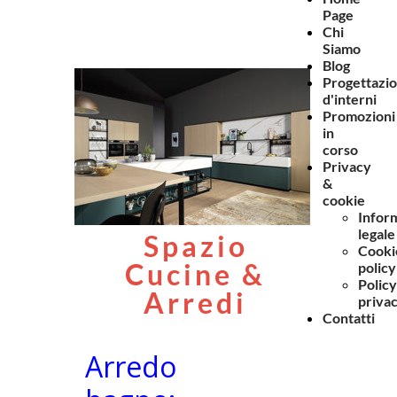
Page
Chi
Siamo
Blog
Progettazi
d'interni
Promozioni
in
corso
Privacy
&
cookie
Infor
legale
Spazio
Cooki
Cucine &
policy
Policy
Arredi
priva
Contatti
Arredo