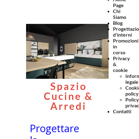
Page
Chi
Siamo
Blog
Progettazi
d'interni
Promozioni
in
corso
Privacy
&
cookie
Infor
legale
Spazio
Cooki
Cucine &
policy
Policy
Arredi
priva
Contatti
Progettare