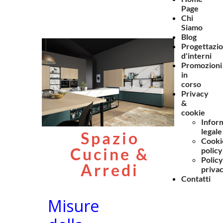
Page
Chi
Siamo
Blog
Progettazi
d'interni
Promozioni
in
corso
Privacy
&
cookie
Infor
legale
Spazio
Cooki
Cucine &
policy
Policy
Arredi
priva
Contatti
Misure